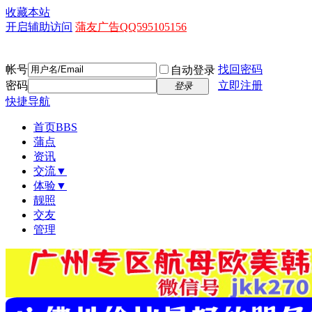
收藏本站
开启辅助访问
蒲友广告QQ595105156
帐号
找回密码
自动登录
密码
立即注册
登录
快捷导航
首页
BBS
蒲点
资讯
交流▼
体验▼
靓照
交友
管理