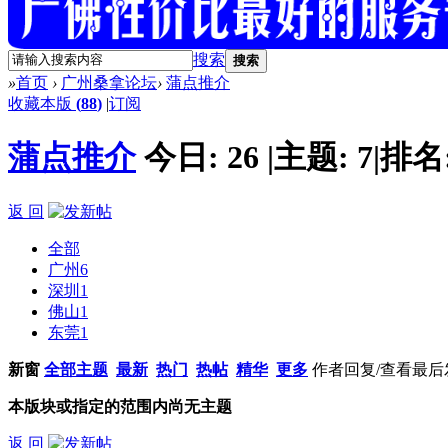
搜索
搜索
»
首页
›
广州桑拿论坛
›
蒲点推介
收藏本版
(
88
)
|
订阅
蒲点推介
今日:
26
|
主题:
7
|
排名
返 回
全部
广州
6
深圳
1
佛山
1
东莞
1
新窗
全部主题
最新
热门
热帖
精华
更多
作者
回复/查看
最后
本版块或指定的范围内尚无主题
返 回