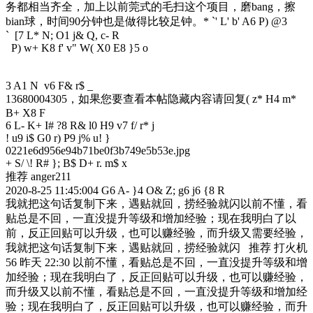
务都相当齐全，加上以前莞式的毛扫这个项目，磨bang，擦
bian球，时间90分钟也是做得比较足钟。* `' L' b' A6 P) @3
` [
7 L* N; O1 j& Q, c- R
P) w+ K8 f' v" W( X0 E8 }5 o
3 A1 N v6 F& r$ _
13680004305，如果您要查看本帖隐藏内容请回复
( z* H4 m*
B+ X8 F
6 L- K+ I# ?8 R& l0 H9 v7 f/ r* j
! u9 i$ G0 r) P9 j% u! }
0221e6d956e94b71be0f3b749e5b53e.jpg
+ S/ \! R# }; B$ D+ r. m$ x
推荐 anger211
2020-8-25 11:45:00
4 G6 A- }4 O& Z; g6 j6 {8 R
我就把这句话复制下来，遇贴就回，捞经验就闪以前不懂，看
贴总是不回，一直没提升等级和增加经验；现在我明白了以
前，反正回贴可以升级，也可以赚经验，而升级又需要经验，
我就把这句话复制下来，遇贴就回，捞经验就闪 推荐 打火机
56 昨天 22:30 以前不懂，看贴总是不回，一直没提升等级和增
加经验；现在我明白了，反正回贴可以升级，也可以赚经验，
而升级又以前不懂，看贴总是不回，一直没提升等级和增加经
验；现在我明白了，反正回贴可以升级，也可以赚经验，而升