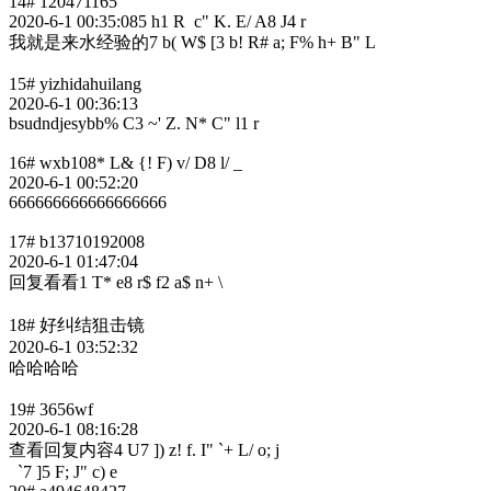
14# 120471165
2020-6-1 00:35:08
5 h1 R c" K. E/ A8 J4 r
我就是来水经验的
7 b( W$ [3 b! R# a; F% h+ B" L
15# yizhidahuilang
2020-6-1 00:36:13
bsudndjesybb
% C3 ~' Z. N* C" l1 r
16# wxb108
* L& {! F) v/ D8 l/ _
2020-6-1 00:52:20
666666666666666666
17# b13710192008
2020-6-1 01:47:04
回复看看
1 T* e8 r$ f2 a$ n+ \
18# 好纠结狙击镜
2020-6-1 03:52:32
哈哈哈哈
19# 3656wf
2020-6-1 08:16:28
查看回复内容
4 U7 ]) z! f. I" `+ L/ o; j
`7 ]5 F; J" c) e