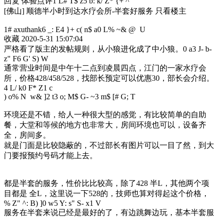
回复 体验点评
1 L# T$ z5 b: k/ Z* {+ ^
[佛山] 顺德半小时到达水疗会所-半套好服务 只看楼主
1# axuthank
6 _: E4 }+ c( n$ a0 L% ~& @ U
收藏 2020-5-31 15:07:04
严格看了版主的发帖规则，从小狼进化成了中小狼。
0 a3 J- b-
z" F6 G' S) W
通常营业时间是中午十二点到凌晨四点，江门的一家水疗会
所，价格428/458/528，找部长预定可以优惠30，部长会介绍。
4 L/ k0 F* Z1 c
) o% N w& ]2 t3 o; M
$ G- ~3 m$ [# G; T
环境还是不错，给人一种很大型的感觉，有比较简单的自助
餐，大堂和等候的地方也非常大，房间环境也可以，设备齐
全，房间多。
就是门面是比较隐蔽的，不过部长有图片可以一目了然，到大
门要报预约号码才能上去。
都是半套的服务，性价比比较高，除了428 半L，其他两个项
目都是 全L，这里说一下528的，技师也算对得起这个价格，
% Z" ^: B) ]0 w5 Y: s" S- x1 V
服务在半套来说已经是最好的了，有边跳舞边玩，基本半套服