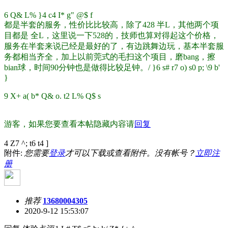
6 Q& L% }4 c4 I* g" @$ f
都是半套的服务，性价比比较高，除了428 半L，其他两个项
目都是 全L，这里说一下528的，技师也算对得起这个价格，
服务在半套来说已经是最好的了，有边跳舞边玩，基本半套服
务都相当齐全，加上以前莞式的毛扫这个项目，磨bang，擦
bian球，时间90分钟也是做得比较足钟。
/ }6 s# r7 o) s0 p; \9 b'
}
9 X+ a( b* Q& o. t2 L% Q$ s
游客，如果您要查看本帖隐藏内容请
回复
4 Z7 ^; t6 t4 ]
附件:
您需要
登录
才可以下载或查看附件。没有帐号？
立即注
册
推荐
13680004305
2020-9-12 15:53:07