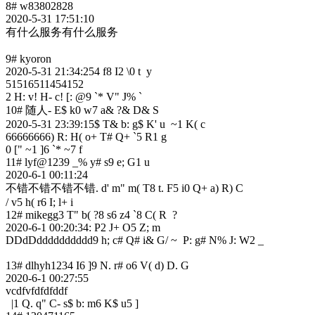
8# w83802828
2020-5-31 17:51:10
有什么服务有什么服务
9# kyoron
2020-5-31 21:34:25
4 f8 I2 \0 t y
51516511454152
2 H: v! H- c! [: @9 `* V" J% `
10# 随人
- E$ k0 w7 a& ?& D& S
2020-5-31 23:39:15
$ T& b: g$ K' u ~1 K( c
66666666
) R: H( o+ T# Q+ `5 R1 g
0 [" ~1 ]6 `* ~7 f
11# lyf@123
9 _% y# s9 e; G1 u
2020-6-1 00:11:24
不错不错不错不错
. d' m" m( T8 t. F5 i0 Q+ a) R) C
/ v5 h( r6 I; l+ i
12# mikegg
3 T" b( ?8 s6 z4 `8 C( R ?
2020-6-1 00:20:34
: P2 J+ O5 Z; m
DDdDdddddddddd
9 h; c# Q# i& G/ ~ P: g# N% J: W2 _
13# dlhyh123
4 I6 ]9 N. r# o6 V( d) D. G
2020-6-1 00:27:55
vcdfvfdfdfddf
|1 Q. q" C- s$ b: m6 K$ u5 ]