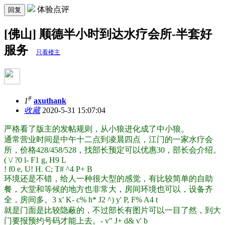
体验点评
回复
[佛山] 顺德半小时到达水疗会所-半套好
服务
只看楼主
#
1
axuthank
收藏
2020-5-31 15:07:04
严格看了版主的发帖规则，从小狼进化成了中小狼。
通常营业时间是中午十二点到凌晨四点，江门的一家水疗会
所，价格428/458/528，找部长预定可以优惠30，部长会介绍。
( \/ ?0 l- F1 g, H9 L
! f0 e, U! H. C; T# ^4 P+ B
环境还是不错，给人一种很大型的感觉，有比较简单的自助
餐，大堂和等候的地方也非常大，房间环境也可以，设备齐
全，房间多。
3 x' K- c% h* J2 ^) y' P, F% A4 t
就是门面是比较隐蔽的，不过部长有图片可以一目了然，到大
门要报预约号码才能上去。
- v" J+ d& v' b