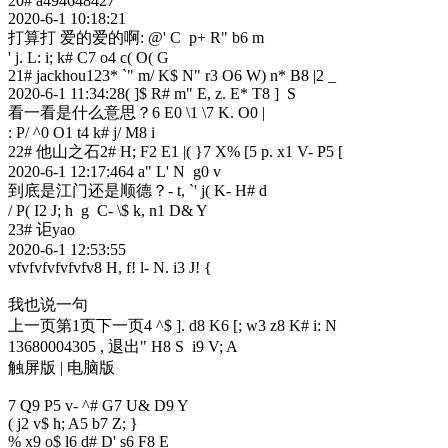
20# a494648427
2020-6-1 10:18:21
打算打 爱的爱的啊
: @' C p+ R" b6 m
' j. L: i; k# C7 o4 c( O( G
21# jackhou123
* `" m/ K$ N" r3 O6 W) n* B8 |2 _
2020-6-1 11:34:28
( ]$ R# m" E, z. E* T8 ] S
看一看是什么意思？
6 E0 \1 \7 K. O0 |
: P/ ^0 O1 t4 k# j/ M8 i
22# 他山之石2
# H; F2 E1 |( }7 X% [5 p. x1 V- P5 [
2020-6-1 12:17:46
4 a" L' N g0 v
到底是江门还是顺德？
- t, `' j( K- H# d
/ P( I2 J; h g C- \$ k, n1 D& Y
23# 讵yao
2020-6-1 12:53:55
vfvfvfvfvfvfv
8 H, f! l- N. i3 J! {
我也说一句
上一页第1页下一页
4 ^$ ]. d8 K6 [; w3 z8 K# i: N
13680004305 , 退出
" H8 S i9 V; A
触屏版 | 电脑版
7 Q9 P5 v- ^# G7 U& D9 Y
( j2 v$ h; A5 b7 Z; }
% x9 o$ l6 d# D' s6 F8 E