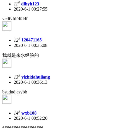
#
11
dlhyh123
2020-6-1 00:27:55
vcdfvfdfdfddf
#
12
120471165
2020-6-1 00:35:08
我就是来水经验的
#
13
yizhidahuilang
2020-6-1 00:36:13
bsudndjesybb
#
14
wxb108
2020-6-1 00:52:20
666666666666666666