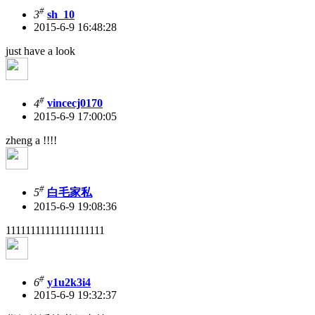
#
3
sh_10
2015-6-9 16:48:28
just have a look
#
4
vincecj0170
2015-6-9 17:00:05
zheng a !!!!
#
5
白毛家私
2015-6-9 19:08:36
11111111111111111111
#
6
y1u2k3i4
2015-6-9 19:32:37