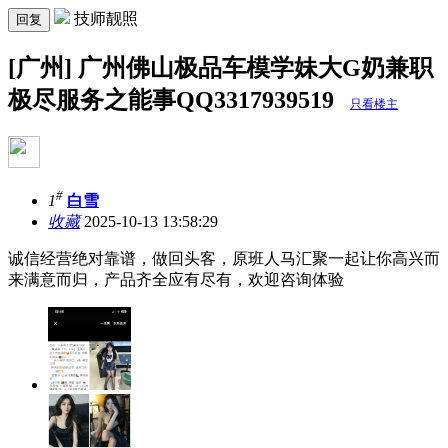
技师靓照
回复
[广州] 广州佛山极品车模学妹大G奶兼职
极尽服务之能事QQ3317939519
只看楼主
#
1
白雪
收藏
2025-10-13 13:58:29
诚信经营绝对靠谱，做回头客，原班人马汇聚一起让你高兴而
来满意而归，产品齐全应有尽有，欢迎咨询体验