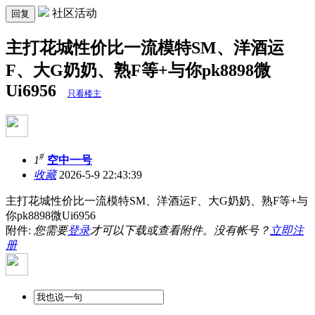
社区活动
回复
主打花城性价比一流模特SM、洋酒运
F、大G奶奶、熟F等+与你pk8898微
Ui6956
只看楼主
#
1
空中一号
收藏
2026-5-9 22:43:39
主打花城性价比一流模特SM、洋酒运F、大G奶奶、熟F等+与
你pk8898微Ui6956
附件:
您需要
登录
才可以下载或查看附件。没有帐号？
立即注
册