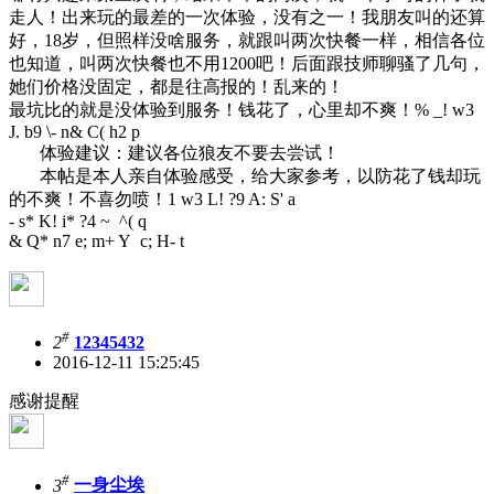
走人！出来玩的最差的一次体验，没有之一！我朋友叫的还算
好，18岁，但照样没啥服务，就跟叫两次快餐一样，相信各位
也知道，叫两次快餐也不用1200吧！后面跟技师聊骚了几句，
她们价格没固定，都是往高报的！乱来的！
最坑比的就是没体验到服务！钱花了，心里却不爽！
% _! w3
J. b9 \- n& C( h2 p
体验建议：建议各位狼友不要去尝试！
本帖是本人亲自体验感受，给大家参考，以防花了钱却玩
的不爽！不喜勿喷！
1 w3 L! ?9 A: S' a
- s* K! i* ?4 ~ ^( q
& Q* n7 e; m+ Y c; H- t
#
2
12345432
2016-12-11 15:25:45
感谢提醒
#
3
一身尘埃