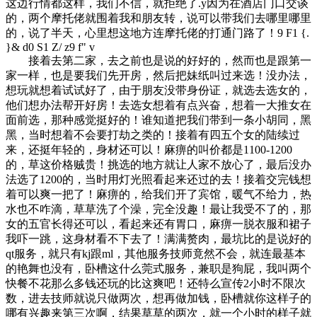
这边行情都这样，我们不信，就拒绝了.y因为在酒店门口交谈
的，两个摩托佬就围着我和朋友转，说可以带我们去哪里哪里
的，说了半天，心里想这地方连摩托佬的打通门路了！
9 F1 {.
}& d0 S1 Z/ z9 f" v
接着去第二家，去之前也是说的好好的，然而也是跟第一
家一样，也是要我们先开房，然后把妹纸叫过来选！没办法，
想玩就想着试试好了，由于朋友没带身份证，就选去选女的，
他们想办法帮开好房！去选女想着有点兴奋，想着一大推女在
面前选，那种感觉挺好的！谁知道把我们带到一条小胡同，黑
黑，当时想着不会要打劫之类的！接着有四五个女的陆续过
来，还挺年轻的，身材还可以！麻痹的叫价都是1100-1200
的，草这价格贼贵！挑选的地方就让人家不放心了，最后没办
法选了1200的，当时用灯光照看起来还过的去！接着交完钱想
着可以爽一把了！麻痹的，给我们开了宾馆，暖气不给力，热
水也不咋滴，草草洗了个澡，完全没趣！最让我受不了的，那
女的五官长得还可以，看起来还有胃口，麻痹一脱衣服和裙子
我吓一跳，这身材看不下去了！满满赘肉，最坑比的是说好的
qt服务，就只有kj跟ml，其他服务技师竟然不会，就连最基本
的艳舞也没有，卧槽这什么莞式服务，兼职是狗屁，我叫两个
快餐不花那么多钱还玩的比这爽吧！还特么宣传2小时不限次
数，进去技师就说只做两次，想再做加钱，卧槽就你这样子的
哪有兴趣来第三次啊，结果草草的两次，就一个小时的样子就