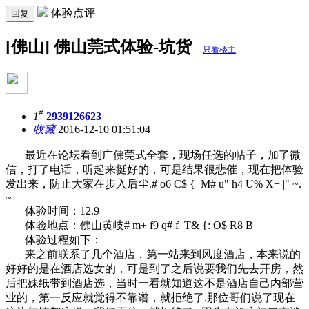
体验点评
回复
[佛山] 佛山莞式体验-坑货
只看楼主
#
1
2939126623
收藏
2016-12-10 01:51:04
最近在论坛看到广佛莞式全套，现场任选的帖子，加了微
信，打了电话，听起来挺好的，可是结果很悲催，现在把体验
发出来，防止大家在步入后尘.
# o6 C$ { M# u" h4 U% X+ |" ~.
~
体验时间：12.9
体验地点：佛山黄岐
# m+ f9 q# f T& {: O$ R8 B
体验过程如下：
来之前联系了几个酒店，第一站来到风度酒店，本来说的
好好的是在酒店选女的，可是到了之后说要我们先去开房，然
后把妹纸带到酒店选，当时一看就知道这不是酒店自己内部营
业的，第一反应就觉得不靠谱，就拒绝了.那位哥们说了现在