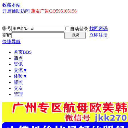
收藏本站
开启辅助访问
蒲友广告QQ595105156
帐号
找回密码
自动登录
密码
立即注册
登录
快捷导航
首页
BBS
蒲点
资讯
交流▼
体验▼
靓照
交友
管理