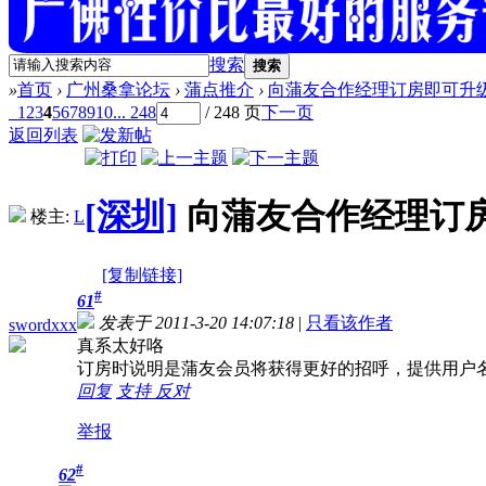
搜索
搜索
»
首页
›
广州桑拿论坛
›
蒲点推介
›
向蒲友合作经理订房即可升
1
2
3
4
5
6
7
8
9
10
... 248
/ 248 页
下一页
返回列表
[深圳]
向蒲友合作经理订
楼主:
L
[复制链接]
#
61
发表于 2011-3-20 14:07:18
|
只看该作者
swordxxx
真系太好咯
订房时说明是蒲友会员将获得更好的招呼，提供用户
回复
支持
反对
举报
#
62