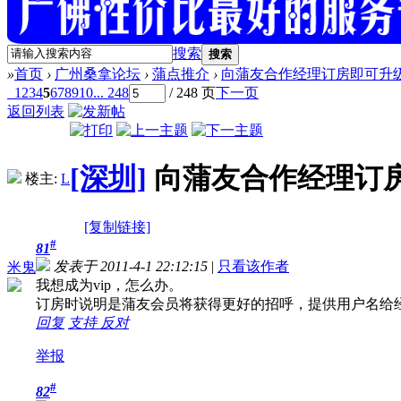
搜索
搜索
»
首页
›
广州桑拿论坛
›
蒲点推介
›
向蒲友合作经理订房即可升
1
2
3
4
5
6
7
8
9
10
... 248
/ 248 页
下一页
返回列表
[深圳]
向蒲友合作经理订
楼主:
L
[复制链接]
#
81
发表于 2011-4-1 22:12:15
|
只看该作者
米鬼
我想成为vip，怎么办。
订房时说明是蒲友会员将获得更好的招呼，提供用户名给
回复
支持
反对
举报
#
82