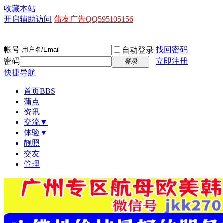
收藏本站
开启辅助访问
蒲友广告QQ595105156
帐号
找回密码
自动登录
密码
立即注册
登录
快捷导航
首页
BBS
蒲点
资讯
交流▼
体验▼
靓照
交友
管理